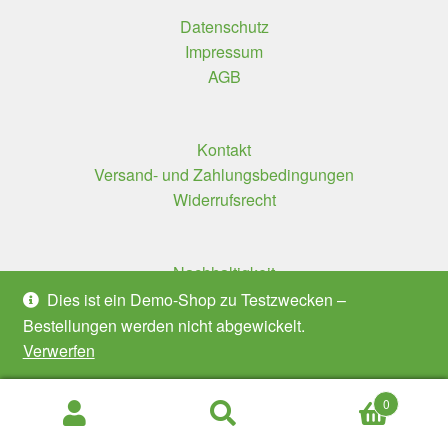
Datenschutz
Impressum
AGB
Kontakt
Versand- und Zahlungsbedingungen
Widerrufsrecht
Nachhaltigkeit
Tierwohl
Dies ist ein Demo-Shop zu Testzwecken –
Bedeutung unserer Logos
Bestellungen werden nicht abgewickelt.
Verwerfen
0
Suchen
Suchen
nach: